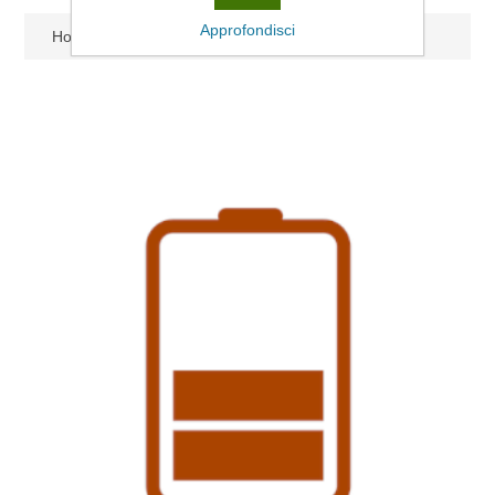
Approfondisci
Home
/
Lunchcard ricarica 10