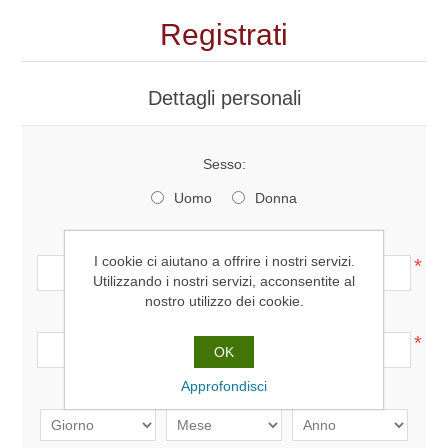
Registrati
Dettagli personali
Sesso:
Uomo
Donna
Nome:
I cookie ci aiutano a offrire i nostri servizi.
*
Utilizzando i nostri servizi, acconsentite al
nostro utilizzo dei cookie.
Cognome:
*
OK
Approfondisci
Data di nascita: