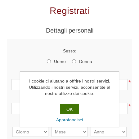
Registrati
Dettagli personali
Sesso:
Uomo
Donna
Nome:
I cookie ci aiutano a offrire i nostri servizi.
*
Utilizzando i nostri servizi, acconsentite al
nostro utilizzo dei cookie.
Cognome:
*
OK
Approfondisci
Data di nascita: